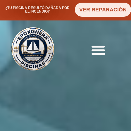
¿TU PISCINA RESULTÓ DAÑADA POR
VER REPARACIÓN
EL INCENDIO?