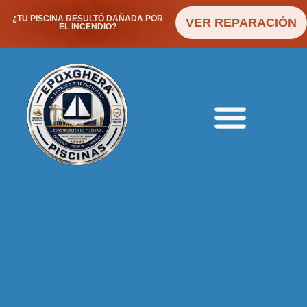
¿TU PISCINA RESULTÓ DAÑADA POR
VER REPARACIÓN
EL INCENDIO?